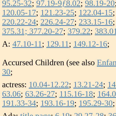
95.25-32
;
97.19-9ƒ8.02
;
98.19-20
120.05-17
;
121.23-25
;
122.04-15
220.22-24
;
226.24-27
;
233.15-16
375.31;
377.20-27
;
379.22
;
383.0
A:
47.10-11
;
129.11
;
149.12-16
;
Accursed Children (see also
Enfan
30
;
actress:
10.04-12.22
;
13.21-24
;
14
63.06
;
63.26-27
;
115.16-18
;
164.
191.33-34
;
193.16-19
;
195.29-30
Ada:
title page
;
6.19
;
29.27-28
;
36