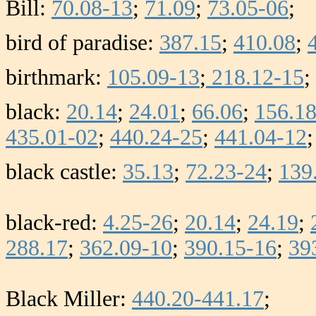
Bill:
70.08-13
;
71.09
;
73.05-06
;
bird of paradise:
387.15
;
410.08
;
birthmark:
105.09-13
;
218.12-15
;
black:
20.14
;
24.01
;
66.06
;
156.1
435.01-02
;
440.24-25
;
441.04-12
black castle:
35.13
;
72.23-24
;
139
black-red:
4.25-26
;
20.14
;
24.19
;
288.17
;
362.09-10
;
390.15-16
;
39
Black Miller:
440.20-441.17
;