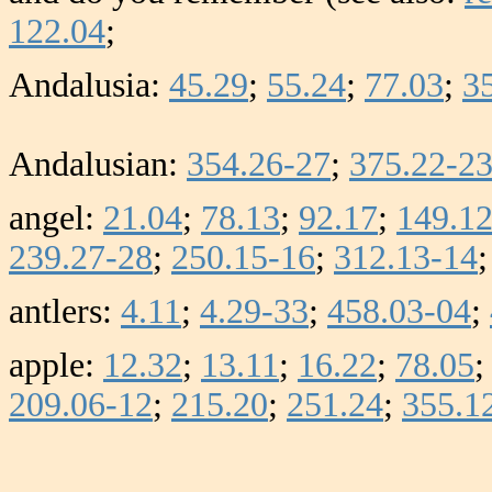
122.04
;
Andalusia:
45.29
;
55.24
;
77.03
;
3
Andalusian:
354.26-27
;
375.22-2
angel:
21.04
;
78.13
;
92.17
;
149.1
239.27-28
;
250.15-16
;
312.13-14
;
antlers:
4.11
;
4.29-33
;
458.03-04
;
apple:
12.32
;
13.11
;
16.22
;
78.05
209.06-12
;
215.20
;
251.24
;
355.1