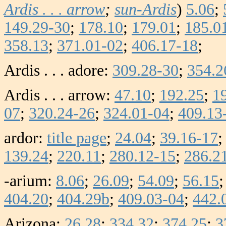
Ardis . . . arrow
;
sun-Ardis
)
5.06
;
149.29-30
;
178.10
;
179.01
;
185.0
358.13
;
371.01-02
;
406.17-18
;
Ardis . . . adore:
309.28-30
;
354.2
Ardis . . . arrow:
47.10
;
192.25
;
1
07
;
320.24-26
;
324.01-04
;
409.13
ardor:
title page
;
24.04
;
39.16-17
139.24
;
220.11
;
280.12-15
;
286.2
-arium:
8.06
;
26.09
;
54.09
;
56.15
404.20
;
4
04.29b
;
409.03-04
;
442.
Arizona:
26.28
;
334.32
;
374.25
;
3