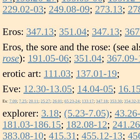
229.02-03
;
249.08-09
;
273.13
;
27
Eros:
347.13
;
351.04
;
347.13
;
367
Eros, the sore and the rose: (see a
rose
):
191.05-06
;
351.04
;
367.09-
erotic art:
111.03
;
137.01-19
;
Eve:
12.30-13.05
;
14.04-05
;
16.1
Ex:
7.09
;
7.25
;
20.11
;
25.27
;
26.01
;
65.23-24
;
133.17
;
347.18
;
353.30
;
354.32-3
explorer:
3.18
;
(5.23-7.05)
;
43.26
181.03-186.15
;
182.08-12
;
241.26
383.08-10
;
415.31
;
455.12-13
;
45