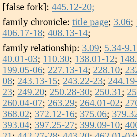
[false fork]:
445.12-20;
family chronicle:
title page
;
3.06
;
406.17-18
;
408.13-14
;
family relationship:
3.09
;
5.34-9.
40.01-03
;
110.30
;
138.01-12
;
148
199.05-06
;
227.13-14
;
228.10
;
23
08
;
243.13-15
;
243.22-23
;
244.19
23
;
249.20
;
250.28-30
;
250.31
;
25
260.04-07
;
263.29
;
264.01-02
;
27
368.02
;
372.12-16
;
375.06
;
379.3
393.04
;
397.25-27
;
399.09-10
;
40
21
;
442.27-28
;
443.20
;
462.01-03