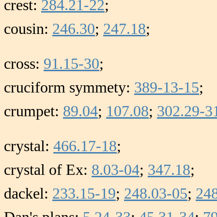
crest:
284.21-22
;
cousin:
246.30
;
247.18
;
cross:
91.15-30
;
cruciform symmety:
389-13-15
;
crumpet:
89.04
;
107.08
;
302.29-3
crystal:
466.17-18
;
crystal of Ex:
8.03-04
;
347.18
;
dackel:
233.15-19
;
248.03-05
;
248