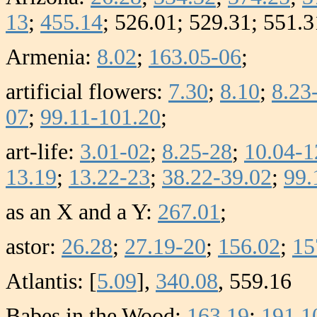
13
;
455.14
; 526.01; 529.31; 551.3
Armenia:
8.02
;
163.05-06
;
artificial flowers:
7.30
;
8.10
;
8.23
07
;
99.11-101.20
;
art-life:
3.01-02
;
8.25-28
;
10.04-1
13.19
;
13.22-23
;
38.22-39.02
;
99.
as an X and a Y:
267.01
;
astor:
26.28
;
27.19-20
;
156.02
;
15
Atlantis: [
5.09
],
340.08
, 559.16
Babes in the Wood:
163.19
;
191.1