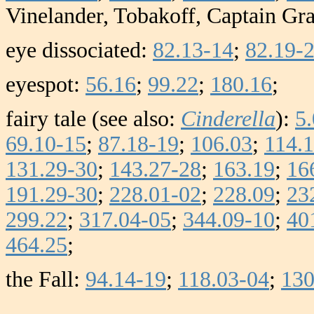
Vinelander, Tobakoff, Captain Gr
eye dissociated:
82.13-14
;
82.19-
eyespot:
56.16
;
99.22
;
180.16
;
fairy tale (see also:
Cinderella
):
5
69.10-15
;
87.18-19
;
106.03
;
114.
131.29-30
;
143.27-28
;
163.19
;
16
191.29-30
;
228.01-02
;
228.09
;
23
299.22
;
317.04-05
;
344.09-10
;
40
464.25
;
the Fall:
94.14-19
;
118.03-04
;
130