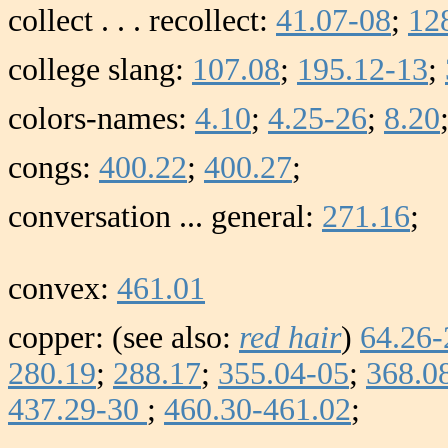
collect . . . recollect:
41.07-08
;
12
college slang:
107.08
;
195.12-13
;
colors-names:
4.10
;
4.25-26
;
8.20
congs:
400.22
;
400.27
;
conversation ... general:
271.16
;
convex:
461.01
copper: (see also:
red hair
)
64.26-
280.19
;
288.17
;
355.04-05
;
368.0
437.29-30
;
460.30-461.02
;