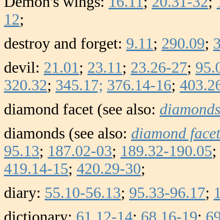
Demon's wings:
16.11
;
20.31-32
;
12
;
destroy and forget:
9.11
;
290.09
;
devil:
21.01
;
23.11
;
23.26-27
;
95.
320.32
;
345.17;
376.14-16
;
403.2
diamond facet (see also:
diamond
diamonds (see also:
diamond face
95.13
;
187.02-03
;
189.32-190.05
419.14-15
;
420.29-30
;
diary:
55.10-56.13
;
95.33-96.17
;
dictionary:
61.12-14
;
68.16-19
;
69