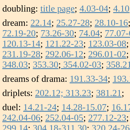
doubling:
title page
;
4.03-04
;
4.10
dream:
22.14
;
25.27-28
;
28.10-16
72.19-20
;
73.26-30
;
74.04
;
77.07-
120.13-14
;
121.22-23
;
123.03-08
231.19-28
;
292.06-12
;
296.01-02
348.03
;
353.30
;
354.02-03
;
358.2
dreams of drama:
191.33-34
;
193.
driplets:
202.12;
313.23
;
381.21
;
duel:
14.21-24
;
14.28-15.07
;
16.1
242.04-06
;
252.04-05
;
277.12-23
299.14
;
304.18-311.30
;
320.24-26