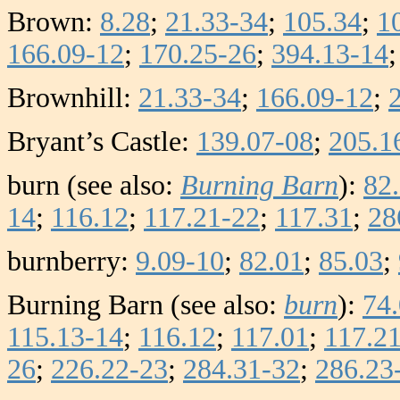
Brown:
8.28
;
21.33-34
;
105.34
;
1
166.09-12
;
170.25-26
;
394.13-14
Brownhill:
21.33-34
;
166.09-12
;
Bryant’s Castle:
139.07-08
;
205.1
burn (see also:
Burning Barn
):
82
14
;
116.12
;
117.21-22
;
117.31
;
28
burnberry:
9.09-10
;
82.01
;
85.03
;
Burning Barn (see also:
burn
):
74
115.13-14
;
116.12
;
117.01
;
117.2
26
;
226.22-23
;
284.31-32
;
286.23