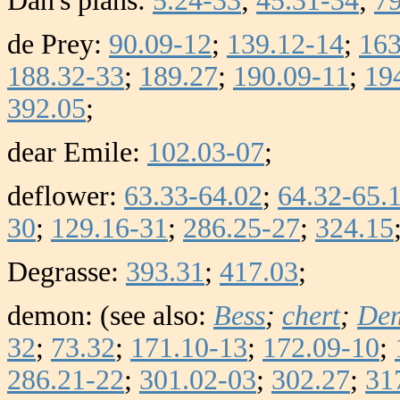
Dan's plans:
5.24-33
;
45.31-34
;
79
de Prey:
90.09-12
;
139.12-14
;
163
188.32-33
;
189.27
;
190.09-11
;
19
392.05
;
dear Emile:
102.03-07
;
deflower:
63.33-64.02
;
64.32-65.
30
;
129.16-31
;
286.25-27
;
324.15
Degrasse:
393.31
;
417.03
;
demon: (see also:
Bess
;
chert
;
Dem
32
;
73.32
;
171.10-13
;
172.09-10
;
286.21-22
;
301.02-03
;
302.27
;
31