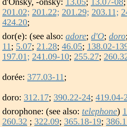
d'Onsky, -onsky:
13.05
;
13.07-08
201.02;
201.22;
201.29;
203.11;
2
424.20
;
dor(e): (see also:
adore
;
d'O
;
doro
11
;
5.07
;
21.28
;
46.05
;
138.02-13
197.01;
241.09-10
;
255.27
;
260.3
dorée:
377.03-11
;
doro:
312.17
;
390.22-24
;
419.04-
dorophone: (see also:
telephone
)
1
260.32
;
322.09
;
365.18-19
;
386.1