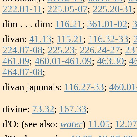
222.01-11
;
225.05-07
;
225.20-31
dim . . . dim:
116.21
;
361.01-02
;
3
divan:
41.13
;
115.21
;
116.32-33
;
224.07-08
;
225.23
;
226.24-27
;
23
461.09
;
460.01-461.09
;
463.30
;
4
464.07-08
;
divan japonais:
116.27-33
;
460.01
divine:
73.32
;
167.33
;
d'O: (see also:
water
)
11.05
;
12.07