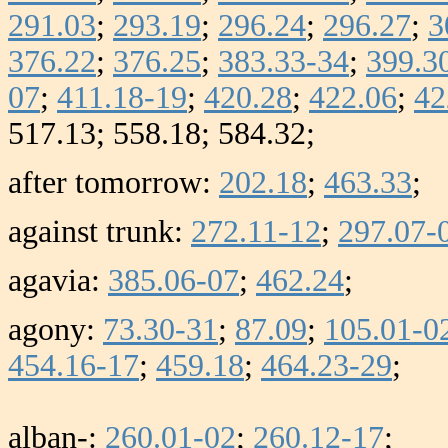
291.03
;
293.19
;
296.24
;
296.27
;
3
376.22
;
376.25
;
383.33-34
;
399.3
07
;
411.18-19
;
420.28
;
422.06
;
42
517.13; 558.18; 584.32;
after tomorrow:
202.18
;
463.33
;
against trunk:
272.11-12
;
297.07-
agavia:
385.06-07
;
462.24
;
agony:
73.30-31
;
87.09
;
105.01-0
454.16-17
;
459.18
;
464.23-29
;
alban-:
260.01-02
;
260.12-17
;