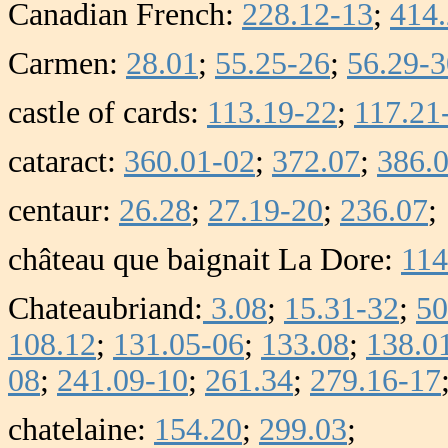
Canadian French:
228.12-13
;
414
Carmen:
28.01
;
55.25-26
;
56.29-3
castle of cards:
113.19-22
;
117.21
cataract:
360.01-02
;
372.07
;
386.
centaur:
26.28
;
27.19-20
;
236.07
;
château que baignait La Dore:
114
Chateaubriand:
3.08
;
15.31-32
;
50
108.12
;
131.05-06
;
133.08
;
138.0
08
;
241.09-10
;
261.34
;
279.16-17
chatelaine:
154.20
;
299.03
;