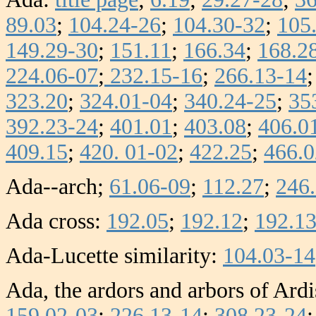
89.03
;
104.24-26
;
104.30-32
;
105
149.29-30
;
151.11
;
166.34
;
168.2
224.06-07
;
232.15-16
;
266.13-14
323.20
;
324.01-04
;
340.24-25
;
35
392.23-24
;
401.01
;
403.08
;
406.0
409.15
;
420. 01-02
;
422.25
;
466.0
Ada--arch;
61.06-09
;
112.27
;
246
Ada cross:
192.05
;
192.12
;
192.1
Ada-Lucette similarity:
104.03-14
Ada, the ardors and arbors of Ard
159.02-03
;
226.13-14
;
308.23-24