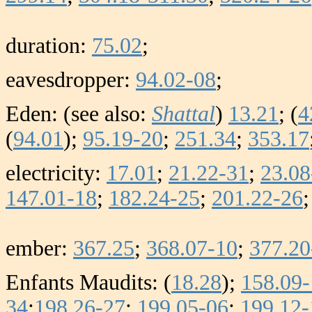
duration:
75.02
;
eavesdropper:
94.02-08
;
Eden: (see also:
Shattal
)
13.21
; (
4
(
94.01
);
95.19-20
;
251.34
;
353.17
electricity:
17.01
;
21.22-31
;
23.08
147.01-18
;
182.24-25
;
201.22-26
ember:
367.25
;
368.07-10
;
377.20
Enfants Maudits: (
18.28
);
158.09-
34
;
198.26-27
;
199.05-06
;
199.12-