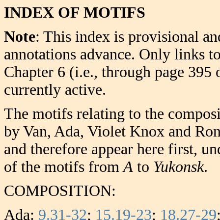
INDEX OF MOTIFS
Note
: This index is provisional a
annotations advance. Only links t
Chapter 6 (i.e., through page 395 
currently active.
The motifs relating to the composi
by Van, Ada, Violet Knox and Rona
and therefore appear here first, u
of the motifs from
A
to
Yukonsk
.
COMPOSITION:
Ada:
9.31-32
;
15.19-23
;
18.27-29