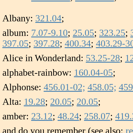
Albany:
321.04
;
album:
7.07-9.10
;
25.05
;
323.25
;
397.05
;
397.28
;
400.34
;
403.29-3
Alice in Wonderland:
53.25-28
;
1
alphabet-rainbow:
160.04-05
;
Alphonse:
456.01-02;
458.05;
459
Alta:
19.28
;
20.05
;
20.05
;
amber:
23.12
;
48.24
;
258.07
;
419.
and do you remember (see also:
r